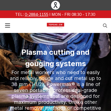
TEL:
0-2884-1155
I MON - FRI 08:30 - 17:30
Plasma cutting and
gouging systems
For metal workers who need to easily
and reliably gouge and cut metal up to
38 mm (1-1/2), Powermax® is a line of
seven portable, professional-grade
plasma systems that are designed for
maximum productivity. Unlike other
metal removal methods or competitive