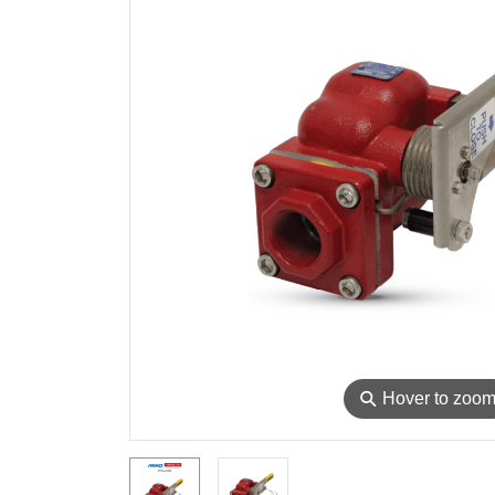
⚲
Hover to zoo