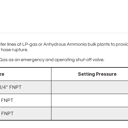
nsfer lines at LP-gas or Anhydrous Ammonia bulk plants to provide 
r hose rupture.
LP-Gas as an emergency and operating shut-off valve.
ze
Setting Pressure
-1/4" FNPT
" FNPT
" FNPT