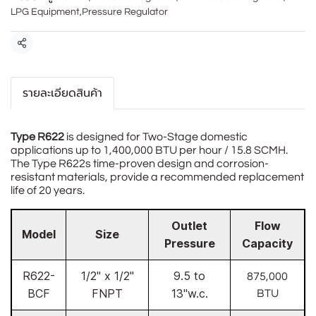
LPG Equipment
,
Pressure Regulator
แชร์
รายละเอียดสินค้า
Type R622
is designed for Two-Stage domestic
applications up to 1,400,000 BTU per hour / 15.8 SCMH.
The Type R622s time-proven design and corrosion-
resistant materials, provide a recommended replacement
life of 20 years.
Outlet
Flow
Model
Size
Pressure
Capacity
R622-
1/2" x 1/2"
9.5 to
875,000
BCF
FNPT
13"w.c.
BTU