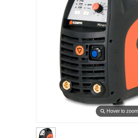
⚲
Hover to zoo