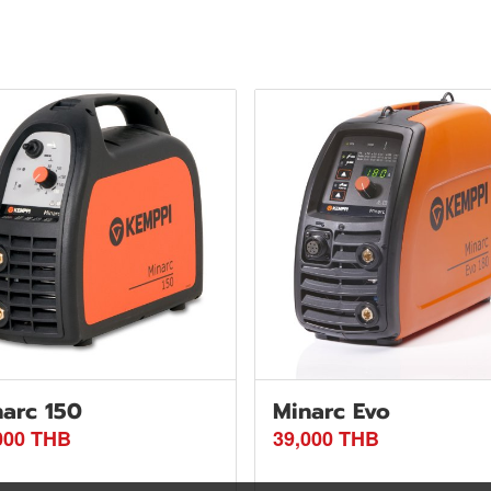
arc 150
Minarc Evo
000 THB
39,000 THB