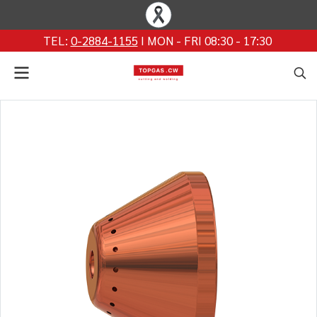
TEL:
0-2884-1155
I MON - FRI 08:30 - 17:30